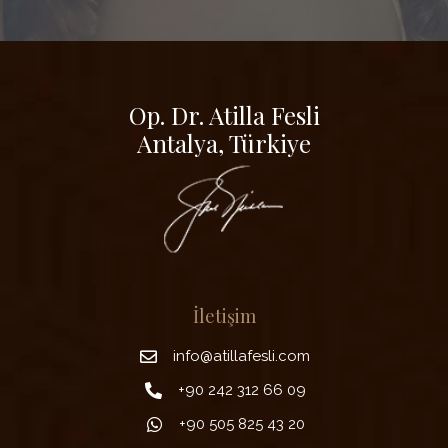
Op. Dr. Atilla Fesli
Antalya, Türkiye
İletişim
info@atillafesli.com
+90 242 312 66 09
+90 505 825 43 20