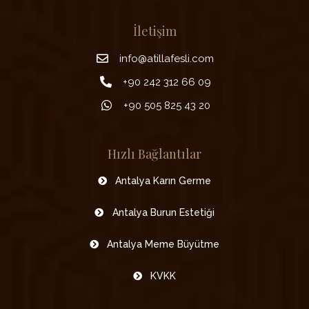
İletişim
info@atillafesli.com
+90 242 312 66 09
+90 505 825 43 20
Hızlı Bağlantılar
Antalya Karın Germe
Antalya Burun Estetiği
Antalya Meme Büyütme
KVKK